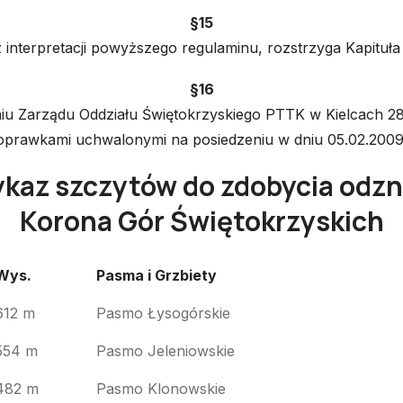
§15
 z interpretacji powyższego regulaminu, rozstrzyga Ka
§16
 Zarządu Oddziału Świętokrzyskiego PTTK w Kielcach 28.0
oprawkami uchwalonymi na posiedzeniu w dniu 05.02.2009 
kaz szczytów do zdobycia odzn
Korona Gór Świętokrzyskich
Wys.
Pasma i Grzbiety
Wys.
Pasma i Grzbiety
612 m
Pasmo Łysogórskie
554 m
Pasmo Jeleniowskie
482 m
Pasmo Klonowskie