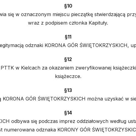
§10
awia się w oznaczonym miejscu pieczątkę stwierdzając
wraz z podpisem członka Kapituły.
§11
 legitymacją odznaki KORONA GÓR ŚWIĘTOKRZYSKICH, upraw
§12
PTTK w Kielcach za okazaniem zweryfikowanej książeczki.
książeczce.
§13
naką KORONA GÓR ŚWIĘTOKRZYSKICH można uzyskać w siedz
§14
odbywa się podczas imprez oddziałowych według ustal
est numerowana odznaka KORONY GÓR ŚWIĘTOKRZYSKIC