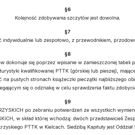
§6
Kolejność zdobywania szczytów jest dowolna.
§7
ndywidualnie lub zespołowo, z przewodnikiem, przodowni
§8
 dokonuje się poprzez wpisanie w zamieszczonej tabeli po
urystyki kwalifikowanej PTTK (górskiej lub pieszej), mają
 na pustych stronach książeczki pieczątki najbliższego obi
gającym się o odznakę w celu sprawdzenia faktu zdobycia
§9
SKICH po zebraniu potwierdzeń ze wszystkich wymienion
 w skład której wchodzą: dwóch przedstawicieli Zespołu 
krzyskiego PTTK w Kielcach. Siedzibą Kapituły jest Oddzia