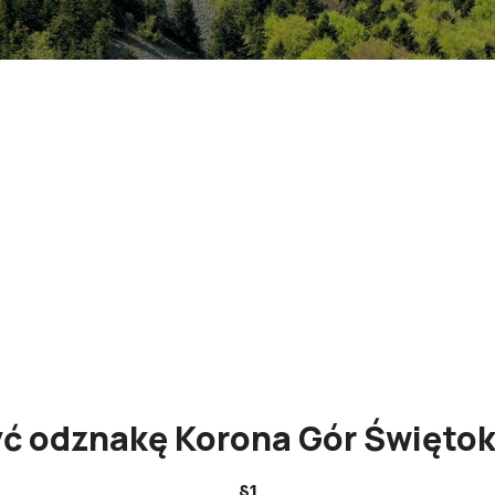
yć odznakę Korona Gór Świętok
§1