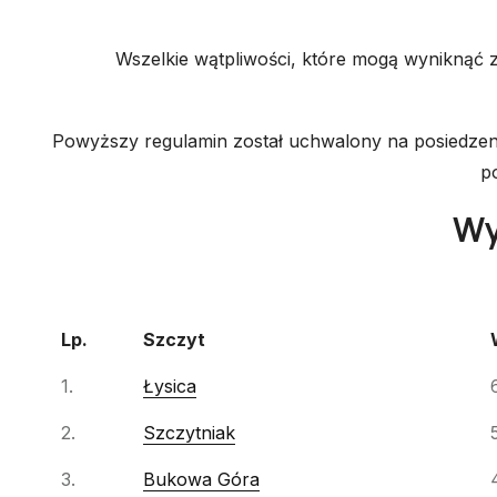
Wszelkie wątpliwości, które mogą wyniknąć
Powyższy regulamin został uchwalony na posiedzeniu
p
Wy
Lp.
Szczyt
Lp.
Szczyt
1.
Łysica
2.
Szczytniak
3.
Bukowa Góra