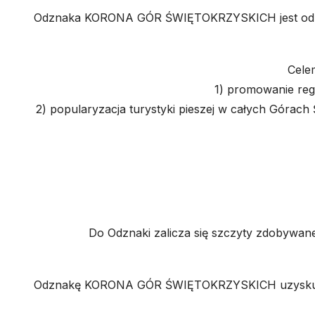
Odznaka KORONA GÓR ŚWIĘTOKRZYSKICH jest odznak
Cele
1) promowanie regi
2) popularyzacja turystyki pieszej w całych Górac
Do Odznaki zalicza się szczyty zdobywane 
Odznakę KORONA GÓR ŚWIĘTOKRZYSKICH uzyskuje si