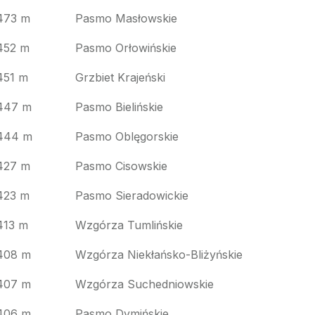
473 m
Pasmo Masłowskie
452 m
Pasmo Orłowińskie
451 m
Grzbiet Krajeński
447 m
Pasmo Bielińskie
444 m
Pasmo Oblęgorskie
427 m
Pasmo Cisowskie
423 m
Pasmo Sieradowickie
413 m
Wzgórza Tumlińskie
408 m
Wzgórza Niekłańsko-Bliżyńskie
407 m
Wzgórza Suchedniowskie
406 m
Pasmo Dymińskie