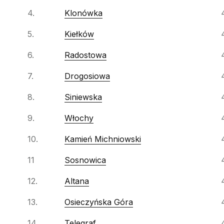
4.
Klonówka
5.
Kiełków
6.
Radostowa
7.
Drogosiowa
8.
Siniewska
9.
Włochy
10.
Kamień Michniowski
11
Sosnowica
12.
Altana
13.
Osieczyńska Góra
14.
Telegraf