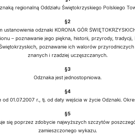
ą regionalną Oddziału Świętokrzyskiego Polskiego Tow
§2
m ustanowienia odznaki KORONA GÓR ŚWIĘTOKRZYSKICH 
onu – poznawanie jego piękna, historii, przyrody, tradycji, 
h Świętokrzyskich, poznawanie ich walorów przyrodniczyc
znanych i rzadziej uczęszczanych.
§3
Odznaka jest jednostopniowa.
§4
od 01.07.2007 r., tj. od daty wejścia w życie Odznaki. Okr
§5
ę poprzez zdobycie najwyższych szczytów poszczególn
zamieszczonego wykazu.