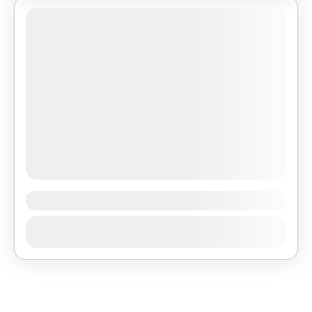
stojącej tu kapliczki Św. Barbary. Warto
1 People
zatrzymać...
Wieża widokowa na Świętym Krzyżu
Podczas odbudowy wieżę kościelną klasztoru
Zobacz
na Świętym Krzyżu zaprojektowano tak, aby
na jednej z kondygnacji (na wys. 35 m)
znajdował się punkt widokowy. Można stąd...
1 People