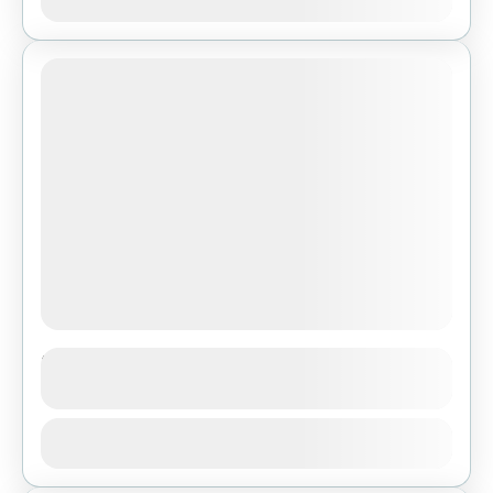
752, znajduje się punkt widokowy dla
zmotoryzowanych. Z tego punktu podziwiać
można jeden z bardziej charakterystycznych
1 People
krajobrazów – Górę...
Punkt widokowy Wzgórze Barbarka we
Wzdole Rządowym
Wzgórze Barbarka znajduje się przy drodze z
Zobacz
Bodzentyna do Suchedniowa we Wzdole
Rządowym. Jego nazwa wywodzi się od