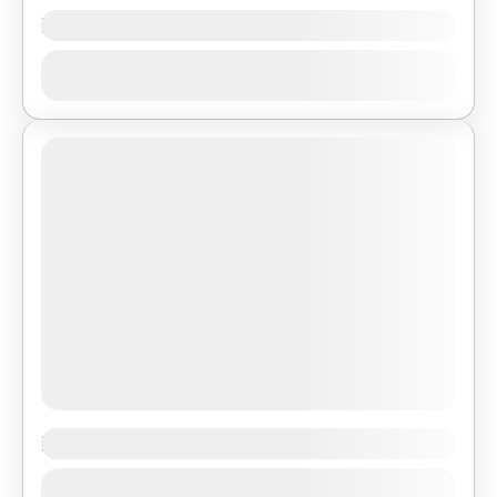
Platforma widokowa na Łysej Górze
Gołoborze na Łysej Górze jest wizytówką
Zobacz
Świętokrzyskiego Parku Narodowego. Nie
dziwi więc, że od lat galerię widokową w tym
miejscu odwiedza mnóstwo turystów. Oglądają
1 People
tu...
Punkt widokowy w Krajnie Pierwszym
U podnóży Łysicy, przy trasie wojewódzkiej
Zobacz