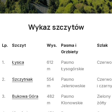
Wykaz szczytów
Lp.
Szczyt
Wys.
Pasma i
Szlak
Grzbiety
Lp.
Szczyt
Wys.
Pasma i
Szlak
1.
Łysica
612
Pasmo
Czerwo
Grzbiety
m
Łysogórskie
2.
Szczytniak
554
Pasmo
Czerwo
m
Jeleniowskie
i czarn
3.
Bukowa Góra
482
Pasmo
Zielony 
m
Klonowskie
żółty