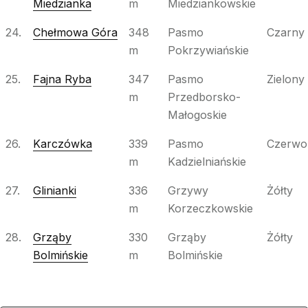
Miedzianka
m
Miedziankowskie
24.
Chełmowa Góra
348
Pasmo
Czarny
m
Pokrzywiańskie
25.
Fajna Ryba
347
Pasmo
Zielony
m
Przedborsko-
Małogoskie
26.
Karczówka
339
Pasmo
Czerwo
m
Kadzielniańskie
27.
Glinianki
336
Grzywy
Żółty
m
Korzeczkowskie
28.
Grząby
330
Grząby
Żółty
Bolmińskie
m
Bolmińskie