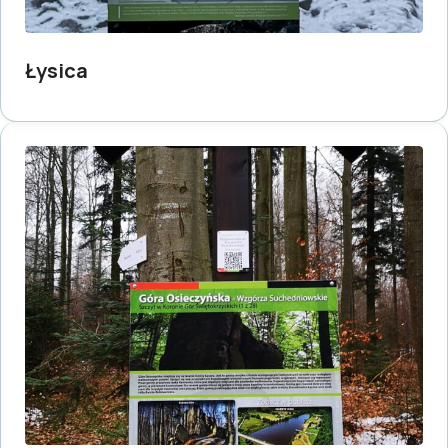
Łysica