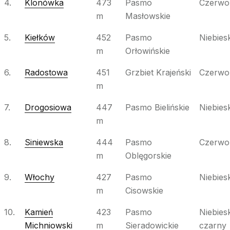
4.
Klonówka
473
Pasmo
Czerwo
m
Masłowskie
5.
Kiełków
452
Pasmo
Niebiesk
m
Orłowińskie
6.
Radostowa
451
Grzbiet Krajeński
Czerwo
m
7.
Drogosiowa
447
Pasmo Bielińskie
Niebiesk
m
8.
Siniewska
444
Pasmo
Czerwo
m
Oblęgorskie
9.
Włochy
427
Pasmo
Niebiesk
m
Cisowskie
10.
Kamień
423
Pasmo
Niebiesk
Michniowski
m
Sieradowickie
czarny