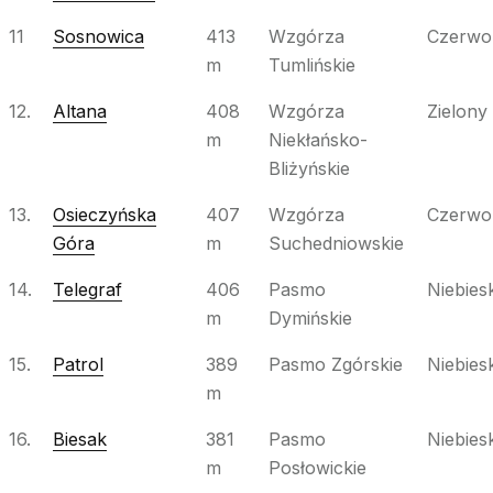
11
Sosnowica
413
Wzgórza
Czerwo
m
Tumlińskie
12.
Altana
408
Wzgórza
Zielony
m
Niekłańsko-
Bliżyńskie
13.
Osieczyńska
407
Wzgórza
Czerwo
Góra
m
Suchedniowskie
14.
Telegraf
406
Pasmo
Niebiesk
m
Dymińskie
15.
Patrol
389
Pasmo Zgórskie
Niebiesk
m
16.
Biesak
381
Pasmo
Niebiesk
m
Posłowickie