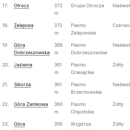
17.
Otrocz
372
Grupa Otrocza
Niebiesk
m
18.
Zelejowa
372
Pasmo
Czerwo
m
Zelejowskie
19
Góra
368
Pasmo
Niebiesk
Dobrzeszowska
m
Dobrzeszowskie
20.
Jaźwina
361
Pasmo
Żółty
m
Ociesęckie
21.
Sikorza
361
Pasmo
Niebiesk
m
Brzechowskie
22.
Góra Zamkowa
360
Pasmo
Żółty
m
Chęcińskie
23.
Góra
356
Wzgórza
Żółty