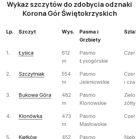
Wykaz szczytów do zdobycia odznaki
Korona Gór Świętokrzyskich
Lp.
Szczyt
Wys.
Pasma i
Szlak
Grzbiety
Lp.
Szczyt
Wys.
Pasma i
Szlak
1.
Łysica
612
Pasmo
Czer
Grzbiety
m
Łysogórskie
2.
Szczytniak
554
Pasmo
Czer
m
Jeleniowskie
i czar
3.
Bukowa Góra
482
Pasmo
Zielon
m
Klonowskie
żółty
4.
Klonówka
473
Pasmo
Czer
m
Masłowskie
5.
Kiełków
452
Pasmo
Niebie