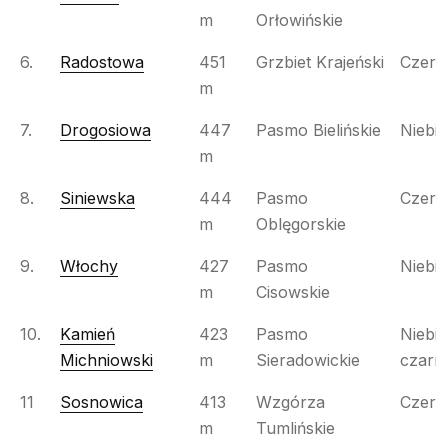
m
Orłowińskie
6.
Radostowa
451
Grzbiet Krajeński
Czer
m
7.
Drogosiowa
447
Pasmo Bielińskie
Niebie
m
8.
Siniewska
444
Pasmo
Czer
m
Oblęgorskie
9.
Włochy
427
Pasmo
Niebie
m
Cisowskie
10.
Kamień
423
Pasmo
Niebies
Michniowski
m
Sieradowickie
czarn
11
Sosnowica
413
Wzgórza
Czer
m
Tumlińskie