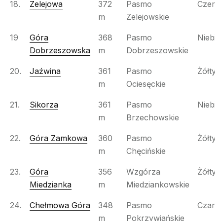
18.
Zelejowa
372
Pasmo
Czer
m
Zelejowskie
19
Góra
368
Pasmo
Niebie
Dobrzeszowska
m
Dobrzeszowskie
20.
Jaźwina
361
Pasmo
Żółty
m
Ociesęckie
21.
Sikorza
361
Pasmo
Niebie
m
Brzechowskie
22.
Góra Zamkowa
360
Pasmo
Żółty
m
Chęcińskie
23.
Góra
356
Wzgórza
Żółty
Miedzianka
m
Miedziankowskie
24.
Chełmowa Góra
348
Pasmo
Czarn
m
Pokrzywiańskie