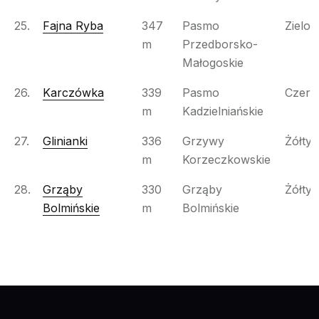
25.
Fajna Ryba
347
Pasmo
Zielon
m
Przedborsko-
Małogoskie
26.
Karczówka
339
Pasmo
Czer
m
Kadzielniańskie
27.
Glinianki
336
Grzywy
Żółty
m
Korzeczkowskie
28.
Grząby
330
Grząby
Żółty
Bolmińskie
m
Bolmińskie