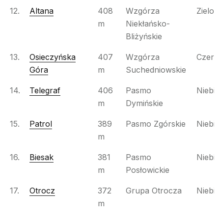
12.
Altana
408
Wzgórza
Zielon
m
Niekłańsko-
Bliżyńskie
13.
Osieczyńska
407
Wzgórza
Czer
Góra
m
Suchedniowskie
14.
Telegraf
406
Pasmo
Niebie
m
Dymińskie
15.
Patrol
389
Pasmo Zgórskie
Niebie
m
16.
Biesak
381
Pasmo
Niebie
m
Posłowickie
17.
Otrocz
372
Grupa Otrocza
Niebie
m