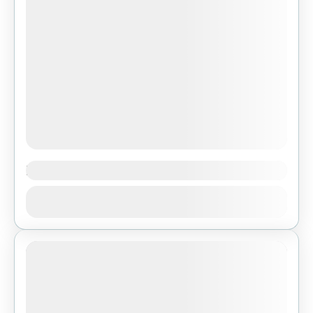
wjeździe do lasu), busy...
Fajna Ryba
Fajna Ryba 347 m n.p.m. - Pasmo
Zobacz
Przedborsko-MałogoskieNajdogodniejsze
dojście: Zobacz trasę w Traseo Dojazd do
miejsca startu: samochodem (miejsce do
1 People
zaparkowania na szerokim poboczu w...