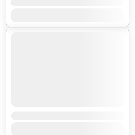
Bukowa Góra
Bukowa Góra 484 m n.p.m. - Pasmo
Zobacz
Klonowskie Najdogodniejsze dojście: Zobacz
trasę w Traseo Dojazd do miejsca startu:
samochodem (parking w pobliżu przystanku
1 People
autobusowego), autobus...
Chełmowa Góra
Chełmowa Góra 351 m n.p.m. - Pasmo
Zobacz
PokrzywiańskieNajdogodniejsze dojście: