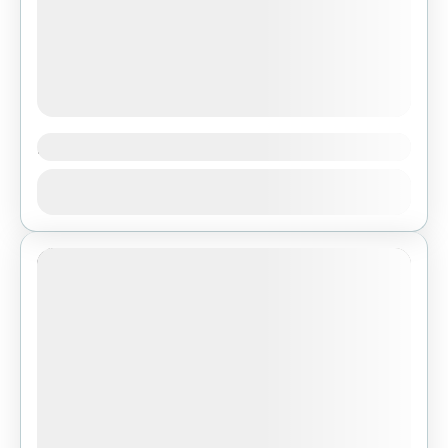
Altana
Altana 408 m n.p.m. - Wzgórza Niekłańsko-
Zobacz
BliżyńskieNajdogodniejsze dojście: Zobacz
trasę w Traseo Dojazd do miejsca startu:
samochodem (miejsce do zaparkowania przy
1 People
drodze gminnej)