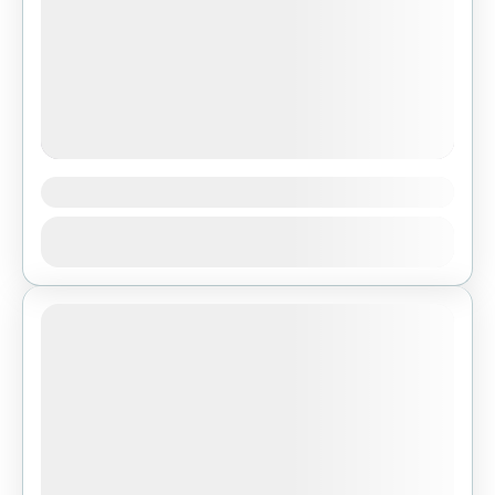
Glinianki
Glinianki 336 m n.p.m. - Grzywy
Zobacz
KorzeczkowskieNajdogodniejsze dojście:
Zobacz trasę w Traseo Dojazd do miejsca
startu: samochodem (miejsce do zaparkowania
1 People
na poboczu drogi gminnej w...