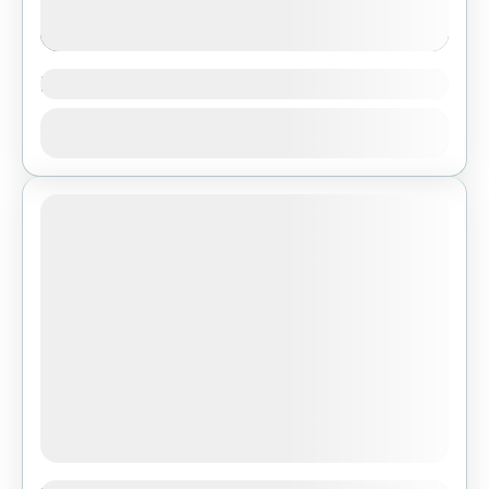
Biesak
Biesak 377 m n.p.m. - Pasmo
Zobacz
PosłowickieNajdogodniejsze dojście: Zobacz
trasę w Traseo Dojazd do miejsca startu:
samochodem (miejsce do zaparkowania przy
1 People
wjeździe do lasu), MPK...