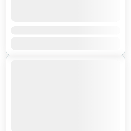
Góra Dobrzeszowska
Góra Dobrzeszowska 365 m n.p.m. - Pasmo
Zobacz
DobrzeszowskieNajdogodniejsze dojście:
Zobacz trasę w Traseo Dojazd do miejsca
startu: samochodem (miejsce do zaparkowania
1 People
przy drodze gminnej); bus...