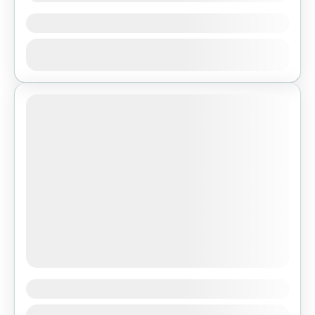
Góra Miedzianka
Góra Miedzianka 354 m n.p.m. - Wzgórza
Zobacz
MiedziankowskieNajdogodniejsze dojście:
Zobacz trasę w Traseo Dojazd do miejsca
startu: samochodem (parking przy Muzealnej
1 People
Izbie Górnictwa Kruszcowego w...
Góra Zamkowa
Góra Zamkowa 360 m n.p.m. - Pasmo