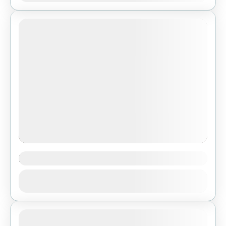
Zobacz trasę w Traseo Dojazd do miejsca
startu: samochodem (miejsce do zaparkowania
1 People
przy drodze gminnej), busy...
Drogosiowa
Drogosiowa 446 m n.p.m. - Pasmo
Zobacz
BielińskieNajdogodniejsze dojście: Zobacz trasę
w Traseo Dojazd do miejsca startu:
samochodem (miejsce do zaparkowania przy
1 People