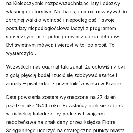
na Kielecczyźnie rozpowszechniając listy i odezwy
własnego autorstwa. Nie bacząc na nic nawoływał do
zbrojnej walki o wolność i niepodległość – swoje
postulaty niepodległościowe łączył z programem
społecznym, m.in. pełnego uwłaszczenia chłopów.
Był świetnym mówcą i wierzył w to, co głosił. To
wystarczyło…
Wszystkich nas ogarnął taki zapał, że gotowiśmy byli
z gołą pięścią bodaj rzucić
się zdobywać szańce i
armaty
– pisał jeden z uczestników wiecu w Krajnie.
Data powstania została wyznaczona na 27 dzień
października 1844 roku. Powstańcy mieli się zebrać
w kieleckiej katedrze, by podczas trwającego
nabożeństwa na znak dany przez księdza Piotra
Ściegiennego uderzyć na strategiczne punkty miasta