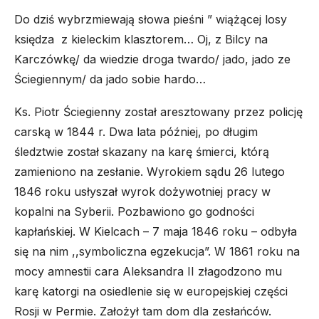
Do dziś wybrzmiewają słowa pieśni ” wiążącej losy
księdza z kieleckim klasztorem…
Oj, z Bilcy na
Karczówkę/ da wiedzie droga twardo/ jado, jado ze
Ściegiennym/ da jado sobie hardo…
Ks. Piotr Ściegienny został aresztowany przez policję
carską w 1844 r. Dwa lata później, po długim
śledztwie został skazany na karę śmierci, którą
zamieniono na zesłanie. Wyrokiem sądu 26 lutego
1846 roku usłyszał wyrok dożywotniej pracy w
kopalni na Syberii. Pozbawiono go godności
kapłańskiej. W Kielcach – 7 maja 1846 roku – odbyła
się na nim ,,symboliczna egzekucja”. W 1861 roku na
mocy amnestii cara Aleksandra II złagodzono mu
karę katorgi na osiedlenie się w europejskiej części
Rosji w Permie. Założył tam dom dla zesłańców.