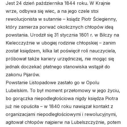
Jest 24 dzień października 1844 roku. W Krajnie
wrze, odbywa się wiec, a na jego czele stoi
rewolucjonista w sutannie – ksiądz Piotr Ściegienny,
który zamierza porwać okolicznych chłopów ideą
powstania. Urodził się 31 stycznia 1801 r. w Bilczy na
Kielecczyźnie w ubogiej rodzinie chłopskiej – zanim
został księdzem, kilka lat poświęcił roli nauczyciela,
próbował także kariery urzędniczej, nie mogąc się
jednak doczekać płatnego stanowiska wstąpił do
zakonu Pijarów.
Powstanie Listopadowe zastało go w Opolu
Lubelskim. To był moment przełomowy w jego życiu,
bo gorączka niepodległościowa nigdy księdza Piotra
już nie opuściła – w 1840 roku nawiązał kontakt z
organizacjami niepodległościowymi i rewolucyjnymi,
agitował chłopów najpierw na Lubelszczyźnie, potem