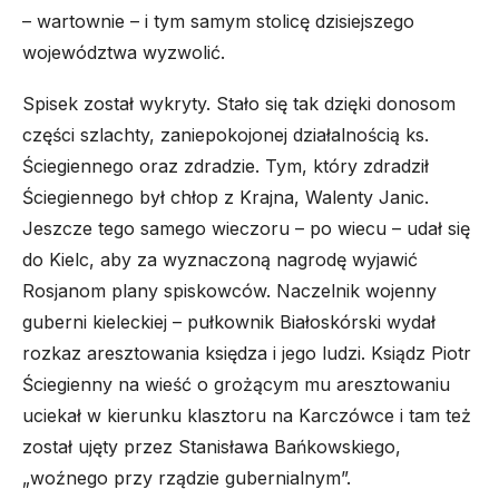
– wartownie – i tym samym stolicę dzisiejszego
województwa wyzwolić.
Spisek został wykryty. Stało się tak dzięki donosom
części szlachty, zaniepokojonej działalnością ks.
Ściegiennego oraz zdradzie. Tym, który zdradził
Ściegiennego był chłop z Krajna, Walenty Janic.
Jeszcze tego samego wieczoru – po wiecu – udał się
do Kielc, aby za wyznaczoną nagrodę wyjawić
Rosjanom plany spiskowców. Naczelnik wojenny
guberni kieleckiej – pułkownik Białoskórski wydał
rozkaz aresztowania księdza i jego ludzi. Ksiądz Piotr
Ściegienny na wieść o grożącym mu aresztowaniu
uciekał w kierunku klasztoru na Karczówce i tam też
został ujęty przez Stanisława Bańkowskiego,
„woźnego przy rządzie gubernialnym”.