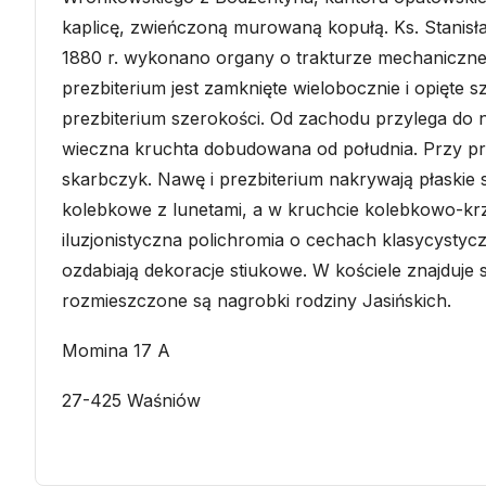
kaplicę, zwieńczoną murowaną kopułą. Ks. Stanisł
1880 r. wykonano organy o trakturze mechaniczne
prezbiterium jest zamknięte wielobocznie i opięte 
prezbiterium szerokości. Od zachodu przylega do 
wieczna kruchta dobudowana od południa. Przy prez
skarbczyk. Nawę i prezbiterium nakrywają płaskie s
kolebkowe z lunetami, a w kruchcie kolebkowo-kr
iluzjonistyczna polichromia o cechach klasycystyc
ozdabiają dekoracje stiukowe. W kościele znajduje 
rozmieszczone są nagrobki rodziny Jasińskich.
Momina 17 A
27-425 Waśniów