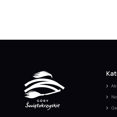
Kat
Atr
No
Ga