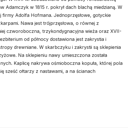
aw Adamczyk w 1815 r. pokrył dach blachą miedzianą. W
j firmy Adolfa Hofmana. Jednoprzęsłowe, gotyckie
szkarpami. Nawa jest trójprzęsłowa, o równej z
niej czworoboczna, trzykondygnacyjna wieża oraz XVII-
biterium od północy dostawiona jest zakrystia i
tropy drewniane. W skarbczyku i zakrystii są sklepienia
zyżowe. Na sklepieniu nawy umieszczona została
znych. Kaplicę nakrywa ośmioboczna kopuła, której pola
się sześć ołtarzy z nastawami, a na ścianach