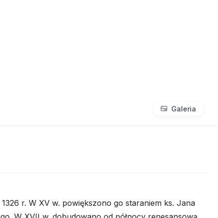
Galeria
d 1326 r. W XV w. powiększono go staraniem ks. Jana
ego. W XVII w. dobudowano od północy renesansową