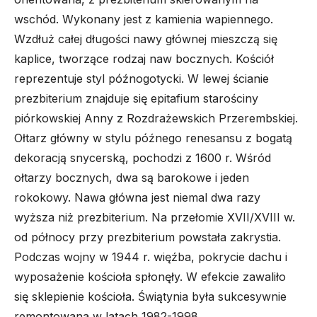
wschód. Wykonany jest z kamienia wapiennego.
Wzdłuż całej długości nawy głównej mieszczą się
kaplice, tworzące rodzaj naw bocznych. Kościół
reprezentuje styl późnogotycki. W lewej ścianie
prezbiterium znajduje się epitafium starościny
piórkowskiej Anny z Rozdrażewskich Przerembskiej.
Ołtarz główny w stylu późnego renesansu z bogatą
dekoracją snycerską, pochodzi z 1600 r. Wśród
ołtarzy bocznych, dwa są barokowe i jeden
rokokowy. Nawa główna jest niemal dwa razy
wyższa niż prezbiterium. Na przełomie XVII/XVIII w.
od północy przy prezbiterium powstała zakrystia.
Podczas wojny w 1944 r. więźba, pokrycie dachu i
wyposażenie kościoła spłonęły. W efekcie zawaliło
się sklepienie kościoła. Świątynia była sukcesywnie
remontowana w latach 1982-1998.