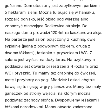
gościnne. Dom otoczony jest zabytkowym parkiem i
5 hektarami ziemi. Można tu bujać się w hamaku,
rozpalić ognisko, jeść obiad pod wierzbą albo
zobaczyć otaczające Radkowice atrakcje. Do
naszego domu prowadzi 120-letnia kasztanowa aleja.
Na parterze jest salon połączony z kuchnią, dwie
sypialnie (jedna z podwójnym łóżkiem, druga z
dwoma łóżkami), łazienka z prysznicem i WC. Z
salonu jest wyjście na duży taras. Na użytkowym
poddaszu jest otwarta przestrzeń z 4 łóżkami oraz
WC i prysznic. Tu mamy też drabinkę do ćwiczeń,
matę i przybory do yogi. Młodzież i dzieci chętnie
bawią się tu i grają w gry planszowe. Mamy też mały
ganeczek od strony wejścia, na którym można
podziwiać zachody słońca. Dysponujemy leżakami i
łóżkami ogrodowymi. Mamy otwartą zadaszoną