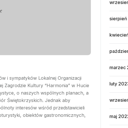
wrzesie
sierpie
kwiecie
paździe
marzec
ków i sympatyków Lokalnej Organizacji
luty 202
ej Zagrodzie Kultury “Harmonia” w Hucie
urystyce, o naszych wspólnych planach, a
wrzesie
 Gór Świętokrzyskich. Jednak aby
pólnoty interesów wśród przedstawicieli
oturystyki, obiektów gastronomicznych,
maj 202