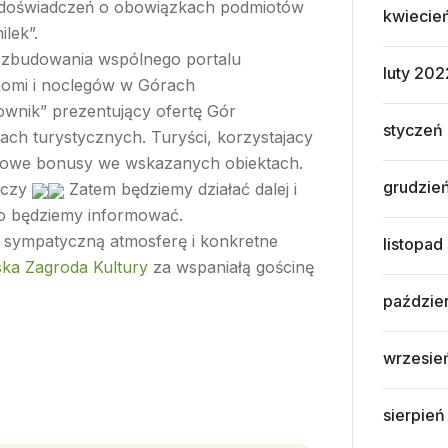
y doświadczeń o obowiązkach podmiotów
kwiecie
lek”.
u zbudowania wspólnego portalu
luty 202
onomi i noclegów w Górach
ownik” prezentujący ofertę Gór
styczeń
ach turystycznych. Turyści, korzystajacy
atkowe bonusy we wskazanych obiektach.
grudzie
zeczy
Zatem będziemy działać dalej i
co będziemy informować.
, sympatyczną atmosferę i konkretne
listopad
ka Zagroda Kultury
za wspaniałą gościnę
paździe
wrzesie
sierpień