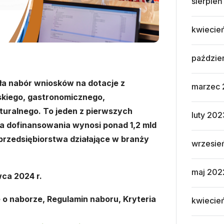
sierpie
kwiecie
paździe
ła nabór wniosków na dotacje z
marzec
skiego, gastronomicznego,
turalnego. To jeden z pierwszych
luty 202
ta dofinansowania wynosi ponad 1,2 mld
 przedsiębiorstwa działające w branży
wrzesie
maj 202
wca 2024 r.
o naborze, Regulamin naboru, Kryteria
kwiecie