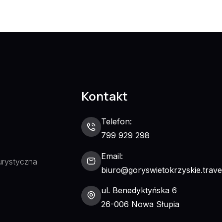
Kontakt
Telefon:
799 929 298
Email:
urystyczna
biuro@goryswietokrzyskie.trave
ul. Benedyktyńska 6
26-006 Nowa Słupia