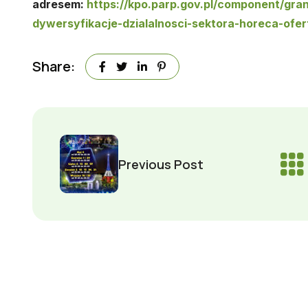
adresem:
https://kpo.parp.gov.pl/component/gra
dywersyfikacje-dzialalnosci-sektora-horeca-ofe
Share:
Previous Post