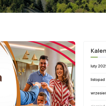
Kale
luty 202
listopad
wrzesie