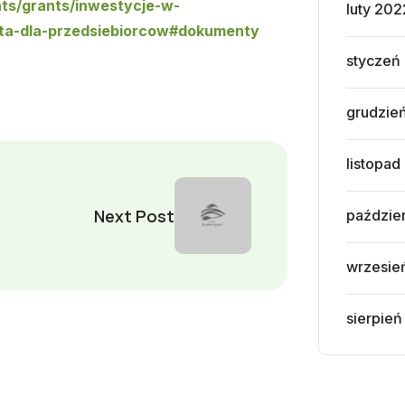
nts/grants/inwestycje-w-
luty 202
rta-dla-przedsiebiorcow#dokumenty
styczeń
grudzie
listopad
Next Post
paździe
wrzesie
sierpień