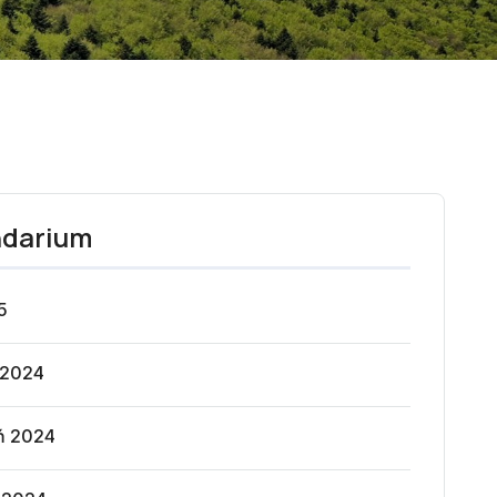
ndarium
5
 2024
ń 2024